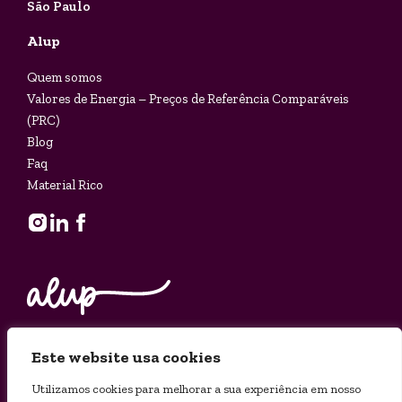
São Paulo
Alup
Quem somos
Valores de Energia – Preços de Referência Comparáveis
(PRC)
Blog
Faq
Material Rico
Este website usa cookies
© 2025 ALUP - Razão Social: ACE Comercializadora LTDA -
Utilizamos cookies para melhorar a sua experiência em nosso