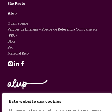
São Paulo
Alup
Quem somos
Valores de Energia – Preços de Referência Comparáveis
(PRC)
Blog
Faq
Material Rico
Este website usa cookies
© 2025 ALUP - Razão Social: ACE Comercializadora LTDA -
Utilizamos cookies para melhorar a sua experiência em nosso